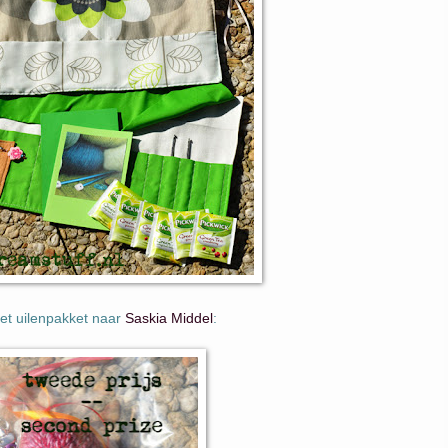
et uilenpakket naar
Saskia Middel
: