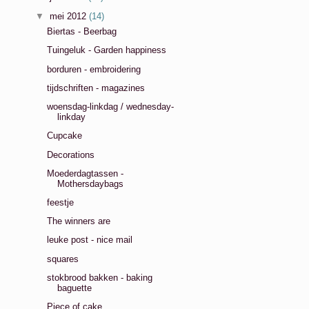
▼
mei 2012
(14)
Biertas - Beerbag
Tuingeluk - Garden happiness
borduren - embroidering
tijdschriften - magazines
woensdag-linkdag / wednesday-
linkday
Cupcake
Decorations
Moederdagtassen -
Mothersdaybags
feestje
The winners are
leuke post - nice mail
squares
stokbrood bakken - baking
baguette
Piece of cake...