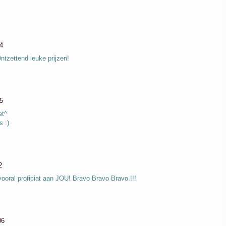
4
ntzettend leuke prijzen!
5
et^
s :)
2
vooral proficiat aan JOU! Bravo Bravo Bravo !!!
06