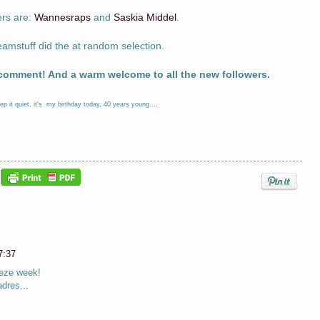
rs are:
Wannesraps
and
Saskia Middel
.
amstuff did the at random selection.
 comment! And a warm welcome to all the new followers.
ep it quiet, it's my birthday today, 40 years young....
7:37
deze week!
adres...