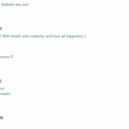
 dubbele aan jou!
4
 With health and creativity and love ad happiness:)
course:D
1
ou!
innaars
48