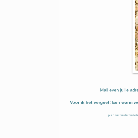
Mail even jullie ad
Voor ik het vergeet: Een warm we
p.s.: niet verder verte